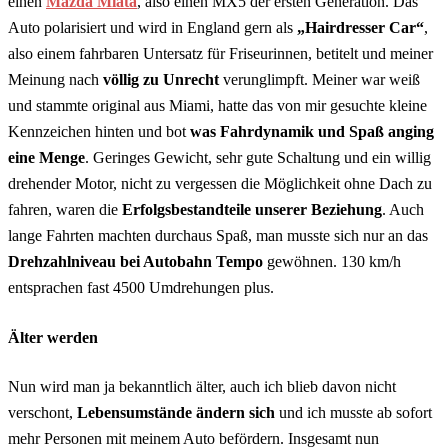
einen
Mazda Miata
, also einen MX5 der ersten Generation. Das
Auto polarisiert und wird in England gern als
„Hairdresser Car“
,
also einem fahrbaren Untersatz für Friseurinnen, betitelt und meiner
Meinung nach
völlig zu Unrecht
verunglimpft. Meiner war weiß
und stammte original aus Miami, hatte das von mir gesuchte kleine
Kennzeichen hinten und bot
was Fahrdynamik und Spaß anging
eine Menge
. Geringes Gewicht, sehr gute Schaltung und ein willig
drehender Motor, nicht zu vergessen die Möglichkeit ohne Dach zu
fahren, waren die
Erfolgsbestandteile unserer Beziehung
. Auch
lange Fahrten machten durchaus Spaß, man musste sich nur an das
Drehzahlniveau bei Autobahn Tempo
gewöhnen. 130 km/h
entsprachen fast 4500 Umdrehungen plus.
Älter werden
Nun wird man ja bekanntlich älter, auch ich blieb davon nicht
verschont,
Lebensumstände ändern sich
und ich musste ab sofort
mehr Personen mit meinem Auto befördern. Insgesamt nun