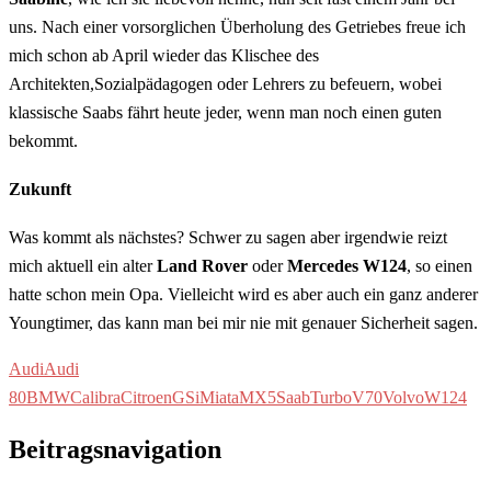
uns. Nach einer vorsorglichen Überholung des Getriebes freue ich
mich schon ab April wieder das Klischee des
Architekten,Sozialpädagogen oder Lehrers zu befeuern, wobei
klassische Saabs fährt heute jeder, wenn man noch einen guten
bekommt.
Zukunft
Was kommt als nächstes? Schwer zu sagen aber irgendwie reizt
mich aktuell ein alter
Land Rover
oder
Mercedes W124
, so einen
hatte schon mein Opa. Vielleicht wird es aber auch ein ganz anderer
Youngtimer, das kann man bei mir nie mit genauer Sicherheit sagen.
Audi
Audi
80
BMW
Calibra
Citroen
GSi
Miata
MX5
Saab
Turbo
V70
Volvo
W124
Beitragsnavigation