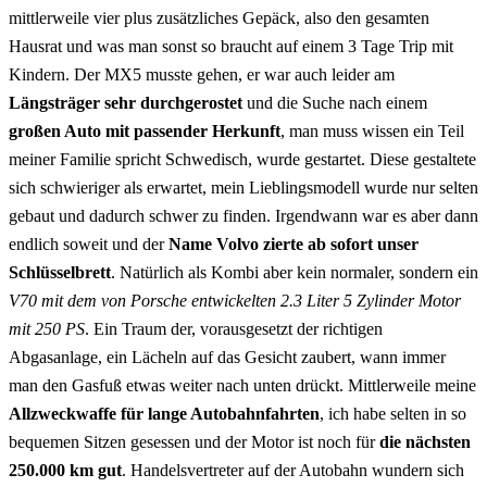
mittlerweile vier plus zusätzliches Gepäck, also den gesamten
Hausrat und was man sonst so braucht auf einem 3 Tage Trip mit
Kindern. Der MX5 musste gehen, er war auch leider am
Längsträger sehr durchgerostet
und die Suche nach einem
großen Auto mit passender Herkunft
, man muss wissen ein Teil
meiner Familie spricht Schwedisch, wurde gestartet. Diese gestaltete
sich schwieriger als erwartet, mein Lieblingsmodell wurde nur selten
gebaut und dadurch schwer zu finden. Irgendwann war es aber dann
endlich soweit und der
Name Volvo zierte ab sofort unser
Schlüsselbrett
. Natürlich als Kombi aber kein normaler, sondern ein
V70 mit dem von Porsche entwickelten 2.3 Liter 5 Zylinder Motor
mit 250 PS
. Ein Traum der, vorausgesetzt der richtigen
Abgasanlage, ein Lächeln auf das Gesicht zaubert, wann immer
man den Gasfuß etwas weiter nach unten drückt. Mittlerweile meine
Allzweckwaffe für lange Autobahnfahrten
, ich habe selten in so
bequemen Sitzen gesessen und der Motor ist noch für
die nächsten
250.000 km gut
. Handelsvertreter auf der Autobahn wundern sich