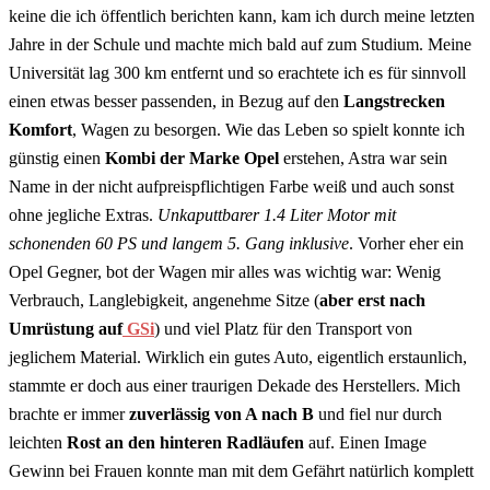
keine die ich öffentlich berichten kann, kam ich durch meine letzten
Jahre in der Schule und machte mich bald auf zum Studium. Meine
Universität lag 300 km entfernt und so erachtete ich es für sinnvoll
einen etwas besser passenden, in Bezug auf den
Langstrecken
Komfort
, Wagen zu besorgen. Wie das Leben so spielt konnte ich
günstig einen
Kombi der Marke Opel
erstehen, Astra war sein
Name in der nicht aufpreispflichtigen Farbe weiß und auch sonst
ohne jegliche Extras.
Unkaputtbarer 1.4 Liter Motor mit
schonenden 60 PS und langem 5. Gang inklusive
. Vorher eher ein
Opel Gegner, bot der Wagen mir alles was wichtig war: Wenig
Verbrauch, Langlebigkeit, angenehme Sitze (
aber erst nach
Umrüstung auf
GSi
) und viel Platz für den Transport von
jeglichem Material. Wirklich ein gutes Auto, eigentlich erstaunlich,
stammte er doch aus einer traurigen Dekade des Herstellers. Mich
brachte er immer
zuverlässig von A nach B
und fiel nur durch
leichten
Rost an den hinteren Radläufen
auf. Einen Image
Gewinn bei Frauen konnte man mit dem Gefährt natürlich komplett