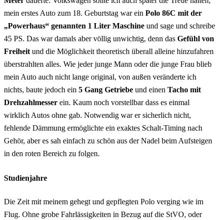
Meter
dauerte. Volkswagen sollte ich auch später die Treue halten,
mein erstes Auto zum 18. Geburtstag war ein
Polo 86C mit der
„Powerhaus“ genannten 1 Liter Maschine
und sage und schreibe
45 PS. Das war damals aber völlig unwichtig, denn das
Gefühl von
Freiheit
und die Möglichkeit theoretisch überall alleine hinzufahren
überstrahlten alles. Wie jeder junge Mann oder die junge Frau blieb
mein Auto auch nicht lange original, von außen veränderte ich
nichts, baute jedoch ein
5 Gang Getriebe
und einen
Tacho mit
Drehzahlmesser
ein. Kaum noch vorstellbar dass es einmal
wirklich Autos ohne gab. Notwendig war er sicherlich nicht,
fehlende Dämmung ermöglichte ein exaktes Schalt-Timing nach
Gehör, aber es sah einfach zu schön aus der Nadel beim Aufsteigen
in den roten Bereich zu folgen.
Studienjahre
Die Zeit mit meinem gehegt und gepflegten Polo verging wie im
Flug. Ohne grobe Fahrlässigkeiten in Bezug auf die StVO, oder