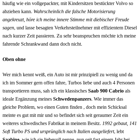
häufig wie ein vollgepackter, mit Kindersitzen bestückter Volvo so
abziehen kann.
Wahrscheinlich die falsche Motorisierung
angekreuzt, höre ich meine innere Stimme mit diebischer Freude
sagen
, und lasse besagten Verkehrsteilnehmer mit effizientem Diesel
nach kurzer Zeit passieren. Zu sehr beanspruchen möchte ich meine
fahrende Schrankwand dann doch nicht.
Oben ohne
Wer mich kennt weiß, ein Auto ist mir prinzipiell zu wenig und da
ich im Sommer gern offen fahre, Turbos liebe und auch 4 Personen
transportieren muss, sah ich ein klassisches
Saab 900 Cabrio
als
ideale Ergänzung meines
Schwedenpanzers
. Wie immer das
gleiche Problem, wo einen Guten finden , doch mein Schicksal
meinte es gut mit mir und so befindet sich seit geraumer Zeit ein
weiteres schwedisches Fabrikat in meinem Besitz.
1992 gebaut, 141
Soft Turbo PS und ursprünglich nach Italien ausgeliefert
, lebt
Saabine
, wie ich sie liebevoll nenne, nun seit fast einem Jahr bei