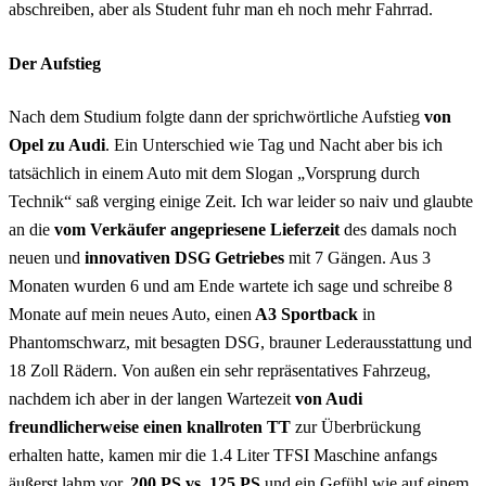
abschreiben, aber als Student fuhr man eh noch mehr Fahrrad.
Der Aufstieg
Nach dem Studium folgte dann der sprichwörtliche Aufstieg
von
Opel zu Audi
. Ein Unterschied wie Tag und Nacht aber bis ich
tatsächlich in einem Auto mit dem Slogan „Vorsprung durch
Technik“ saß verging einige Zeit. Ich war leider so naiv und glaubte
an die
vom Verkäufer angepriesene Lieferzeit
des damals noch
neuen und
innovativen DSG Getriebes
mit 7 Gängen. Aus 3
Monaten wurden 6 und am Ende wartete ich sage und schreibe 8
Monate auf mein neues Auto, einen
A3 Sportback
in
Phantomschwarz, mit besagten DSG, brauner Lederausstattung und
18 Zoll Rädern. Von außen ein sehr repräsentatives Fahrzeug,
nachdem ich aber in der langen Wartezeit
von Audi
freundlicherweise einen knallroten TT
zur Überbrückung
erhalten hatte, kamen mir die 1.4 Liter TFSI Maschine anfangs
äußerst lahm vor.
200 PS vs. 125 PS
und ein Gefühl wie auf einem